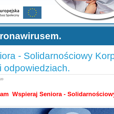
oronawirusem.
ora - Solidarnościowy Kor
i odpowiedziach.
020
am Wspieraj Seniora - Solidarnościo