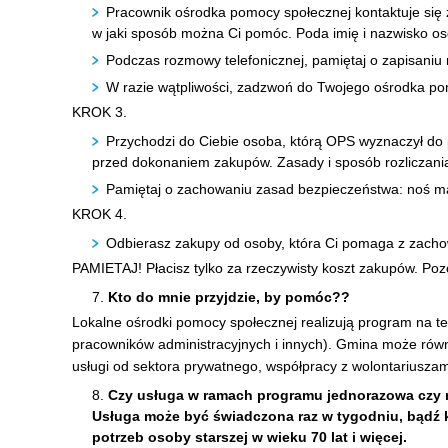
Pracownik ośrodka pomocy społecznej kontaktuje się z T
w jaki sposób można Ci pomóc. Poda imię i nazwisko oso
Podczas rozmowy telefonicznej, pamiętaj o zapisaniu
W razie wątpliwości, zadzwoń do Twojego ośrodka po
KROK 3.
Przychodzi do Ciebie osoba, którą OPS wyznaczył do 
przed dokonaniem zakupów. Zasady i sposób rozliczania
Pamiętaj o zachowaniu zasad bezpieczeństwa: noś ma
KROK 4.
Odbierasz zakupy od osoby, która Ci pomaga z zach
PAMIETAJ! Płacisz tylko za rzeczywisty koszt zakupów. Pozo
Kto do mnie przyjdzie, by pomóc??
Lokalne ośrodki pomocy społecznej realizują program na t
pracowników administracyjnych i innych). Gmina może równ
usługi od sektora prywatnego, współpracy z wolontariuszam
Czy usługa w ramach programu jednorazowa czy 
Usługa może być świadczona raz w tygodniu, bądź ki
potrzeb osoby starszej w wieku 70 lat i więcej.