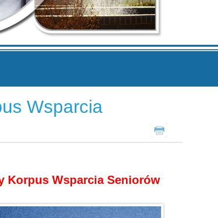
pus Wsparcia
Drukuj
wy Korpus Wsparcia Seniorów