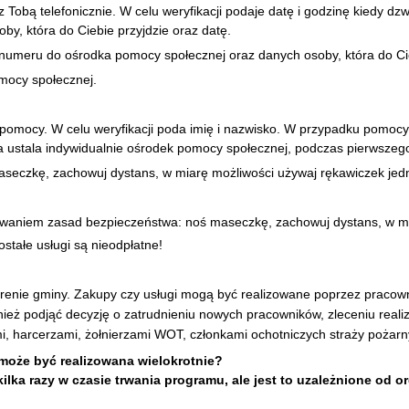
obą telefonicznie. W celu weryfikacji podaje datę i godzinę kiedy dzwon
by, która do Ciebie przyjdzie oraz datę.
 numeru do ośrodka pomocy społecznej oraz danych osoby, która do Cie
mocy społecznej.
pomocy. W celu weryfikacji poda imię i nazwisko. W przypadku pomocy
 ustala indywidualnie ośrodek pomocy społecznej, podczas pierwszego
seczkę, zachowuj dystans, w miarę możliwości używaj rękawiczek je
owaniem zasad bezpieczeństwa: noś maseczkę, zachowuj dystans, w mi
stałe usługi są nieodpłatne!
erenie gminy. Zakupy czy usługi mogą być realizowane poprzez pracow
ież podjąć decyzję o zatrudnieniu nowych pracowników, zleceniu real
i, harcerzami, żołnierzami WOT, członkami ochotniczych straży pożarn
może być realizowana wielokrotnie?
lka razy w czasie trwania programu, ale jest to uzależnione od o