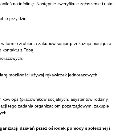
iłeś na infolinię. Następnie zweryfikuje zgłoszenie i ustali
bie przyjdzie.
 w formie zrobienia zakupów senior przekazuje pieniądze
 kontaktu z Tobą.
dnorazowych.
arę możliwości używaj rękawiczek jednorazowych.
ników ops (pracowników socjalnych, asystentów rodziny,
izacji tego zadania organizacjom pozarządowym, zakupie
ych.
rganizacji działań przez ośrodek pomocy społecznej i