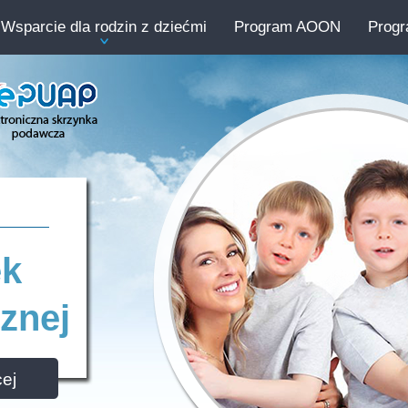
Wsparcie dla rodzin z dziećmi
Program AOON
Prog
ek
znej
ej