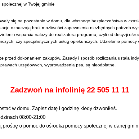
 społecznej w Twojej gminie
ydowały się na pozostanie w domu, dla własnego bezpieczeństwa w cz
tuacje oznaczają brak możliwości zapewnienia niezbędnych potrzeb wynik
udzieleniu wsparcia należy do realizatora programu, czyli od decyzji o
uńczych, czy specjalistycznych usług opiekuńczych. Udzielenie pomoc
ze przed dokonaniem zakupów. Zasady i sposób rozliczania ustala in
 sprawach urzędowych, wyprowadzenia psa, są nieodpłatne.
Zadzwoń na infolinię 22 505 11 11
stać w domu. Zapisz datę i godzinę kiedy dzwoniłeś.
godzinach 08:00-21:00
 prośbę o pomoc do ośrodka pomocy społecznej w danej gminie 