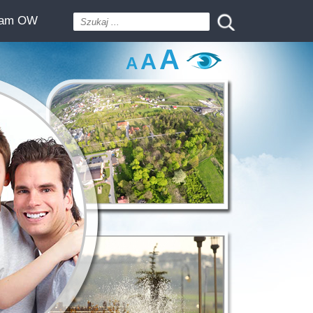
ram OW
A
A
A