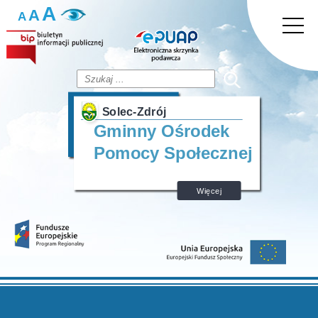
A
A
A
Solec-Zdrój
Gminny Ośrodek
Pomocy Społecznej
Więcej