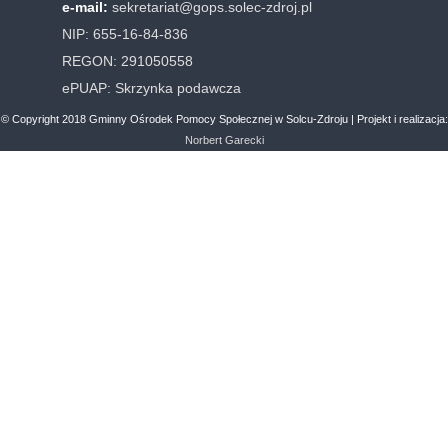
e-mail:
sekretariat@gops.solec-zdroj.pl
NIP: 655-16-84-836
REGON: 291050558
ePUAP:
Skrzynka podawcza
© Copyright 2018 Gminny Ośrodek Pomocy Społecznej w Solcu-Zdroju | Projekt i realizacja:
Norbert Garecki