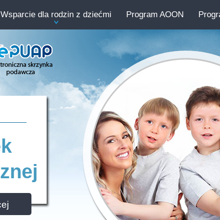
Wsparcie dla rodzin z dziećmi
Program AOON
Prog
ek
znej
ej