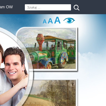
ram OW
A
A
A