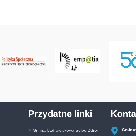
Przydatne linki
Konta
Gminny
Gmina Uzdrowiskowa Solec-Zdrój